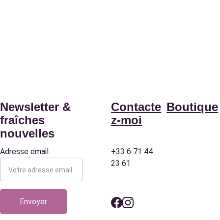
Newsletter & 
Contacte
Boutique
fraîches 
z-moi
nouvelles
Adresse email
+33 6 71 44 
Ateliers
23 61
Création
s sur-
Envoyer
mesure