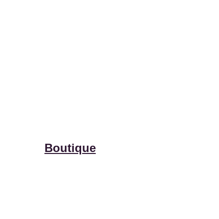
Boutique
Ateliers
Créations sur-mesure
Points de vente & 