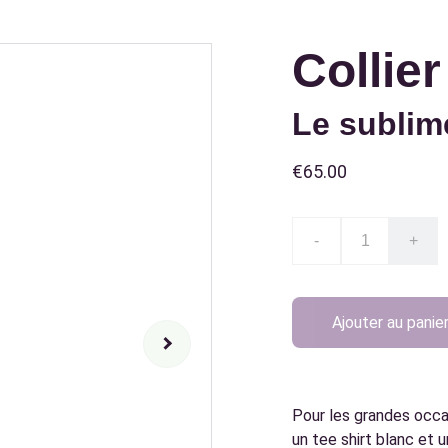
Collie
Le sublim
€65.00
-
+
Ajouter au panie
Pour les grandes occas
un tee shirt blanc et u