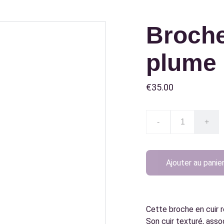
Broche
plume
€35.00
-
+
Ajouter au panie
Cette broche en cuir r
Son cuir texturé, asso