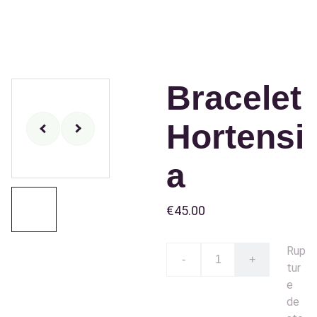
Bracelet
Hortensi
a
€45.00
Rup
-
+
tur
e
de