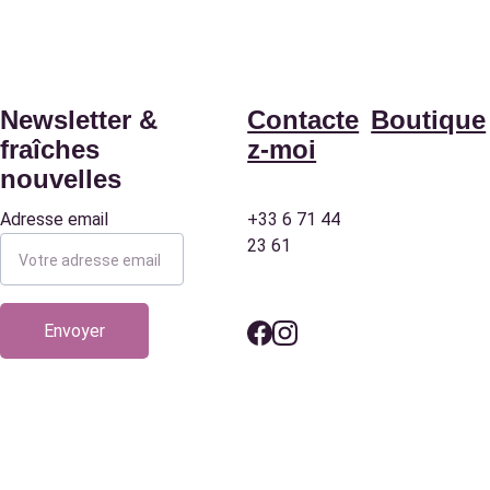
Newsletter & 
Contacte
Boutique
fraîches 
z-moi
nouvelles
Adresse email
+33 6 71 44 
Ateliers
23 61
Création
s sur-
Envoyer
mesure
Points 
de vente 
& 
À propos