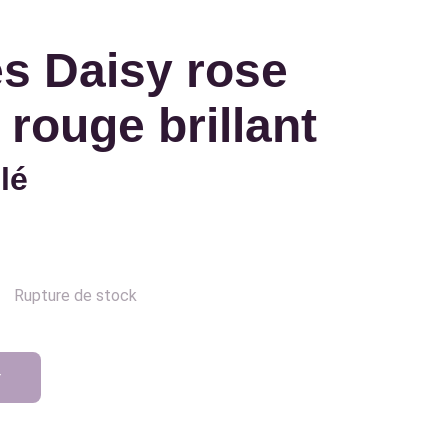
s Daisy rose
t rouge brillant
lé
Rupture de stock
r