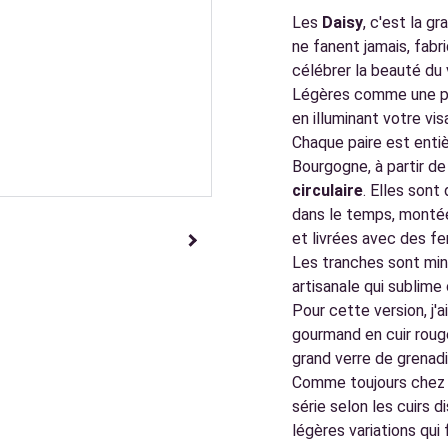
Les
Daisy
, c'est la g
ne fanent jamais, fabr
célébrer la beauté du 
Légères comme une plu
en illuminant votre vis
Chaque paire est enti
Bourgogne, à partir d
circulaire
. Elles sont
dans le temps, montée
et livrées avec des fe
Les tranches sont minu
artisanale qui sublime
Pour cette version, j'a
gourmand en cuir roug
grand verre de grenadi
Comme toujours chez C
série selon les cuirs 
légères variations qui