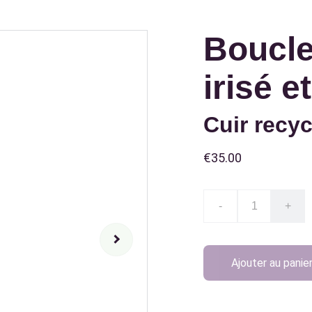
Boucle
irisé e
Cuir recyc
€35.00
-
+
Ajouter au panie