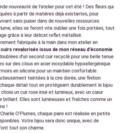
rande nouveauté de l'atelier pour cet été ! Des fleurs qui
iquées à partir de matières déjà existantes, pour
vivant sans puiser dans de nouvelles ressources.
me, elles se feront vite oublier une fois portées, tout
age grâce à leur délicat reflet métallisé.
èrement fabriquée à la main dans mon atelier en
e
cuirs revalorisés issus de mon réseau d'économie
 doublées d'un second cuir recyclé pour une belle tenue
s sur des clous en acier inoxydable hypoallergénique
rmoirs en silicone pour un maintien confortable.
tieusement teintées à la cire dorée, une finition
 chaque détail tout en protégeant durablement le bijou.
i choisi un cuir rose irisé et lumineux, avec un cœur
e brillant. Elles sont lumineuses et fraîches comme un
ne !
harlie O'Plumes, chaque paire est réalisée en petite
disponibles. Votre bijou sera donc unique, avec de
 font tout son charme.