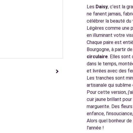
Les
Daisy
, c'est la g
ne fanent jamais, fabr
célébrer la beauté du 
Légères comme une plu
en illuminant votre vis
Chaque paire est enti
Bourgogne, à partir d
circulaire
. Elles sont
dans le temps, montée
et livrées avec des fe
Les tranches sont minu
artisanale qui sublime
Pour cette version, j'a
cuir jaune brillant pou
marguerite. Des fleurs
enfance, l'insouciance,
Alors quel bonheur de 
l'année !