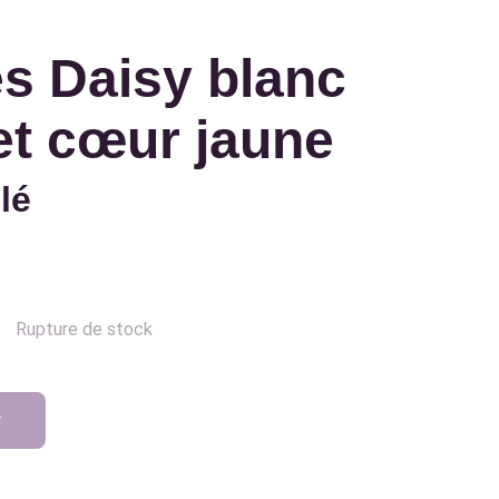
s Daisy blanc
et cœur jaune
lé
Rupture de stock
r