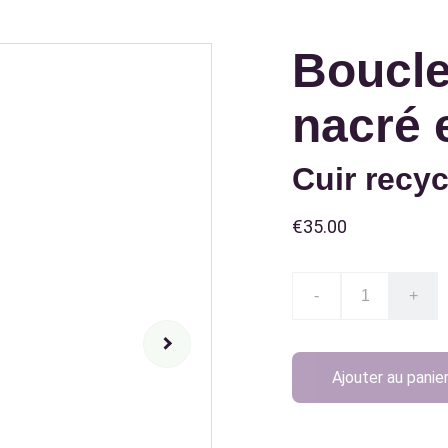
Boucle
nacré 
Cuir recyc
€35.00
-
+
Ajouter au panie