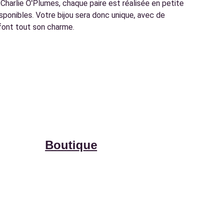
harlie O'Plumes, chaque paire est réalisée en petite
disponibles. Votre bijou sera donc unique, avec de
 font tout son charme.
Boutique
Ateliers
Créations sur-mesure
Points de vente & 
évènements
À propos