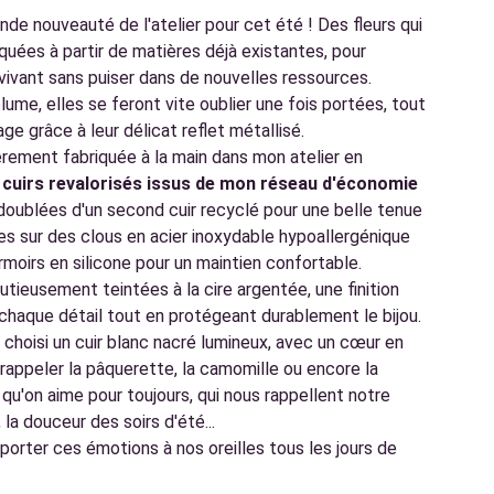
rande nouveauté de l'atelier pour cet été ! Des fleurs qui
iquées à partir de matières déjà existantes, pour
vivant sans puiser dans de nouvelles ressources.
me, elles se feront vite oublier une fois portées, tout
age grâce à leur délicat reflet métallisé.
èrement fabriquée à la main dans mon atelier en
e
cuirs revalorisés issus de mon réseau d'économie
 doublées d'un second cuir recyclé pour une belle tenue
s sur des clous en acier inoxydable hypoallergénique
rmoirs en silicone pour un maintien confortable.
tieusement teintées à la cire argentée, une finition
 chaque détail tout en protégeant durablement le bijou.
i choisi un cuir blanc nacré lumineux, avec un cœur en
r rappeler la pâquerette, la camomille ou encore la
 qu'on aime pour toujours, qui nous rappellent notre
 la douceur des soirs d'été...
porter ces émotions à nos oreilles tous les jours de