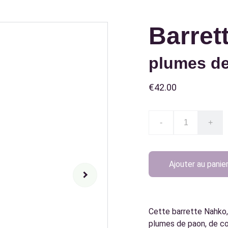
Barret
plumes de
€42.00
-
+
Ajouter au panie
Cette barrette Nahko, 
plumes de paon, de coq