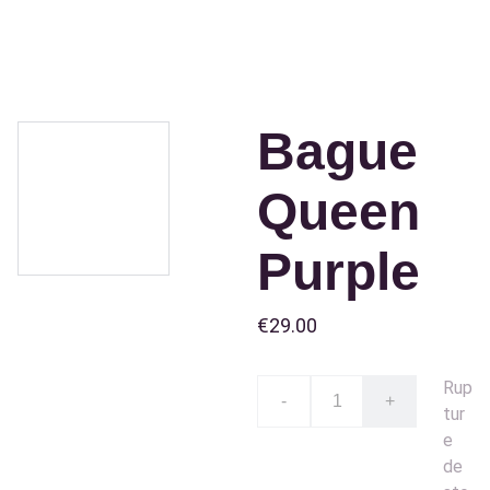
Bague
Queen
Purple
€29.00
Rup
-
+
tur
e
de