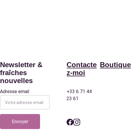
Newsletter & 
Contacte
Boutique
fraîches 
z-moi
nouvelles
Adresse email
+33 6 71 44 
Ateliers
23 61
Création
s sur-
Envoyer
mesure